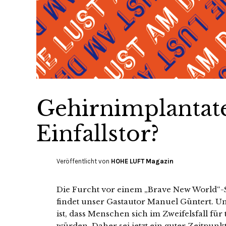
Gehirnimplantate
Einfallstor?
Veröffentlicht von
HOHE LUFT Magazin
Die Furcht vor einem „Brave New World“-Sz
findet unser Gastautor Manuel Güntert. U
ist, dass Menschen sich im Zweifelsfall fü
würden. Daher sei jetzt ein guter Zeitpunkt