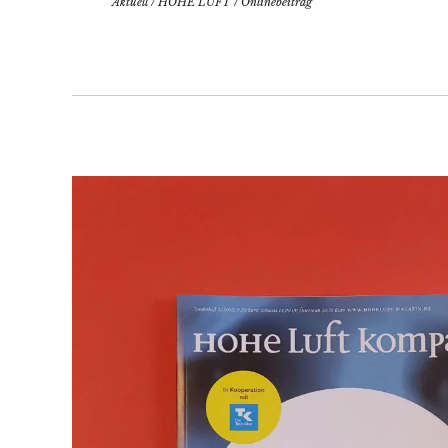
Aktuell
/
HOHE LUFT
/
Onlinebeitrag