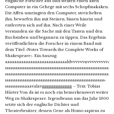
englische Forscher aus und stellten einen alten
Computer in ein Gehege mit sechs Schopfmakaken.
Die Affen umringten den Computer, streichelten
ihn, bewarfen ihn mit Steinen, bissen hinein und
entleerten sich auf ihn. Nach einer Weile
verstanden sie die Sache mit den Tasten und den
Buchstaben und begannen zu tippen. Das Ergebnis
veröffentlichten die Forscher in einem Band mit
dem Titel »Notes Towards the Complete Works of
Shakespeare«. Ein Auszug:
aaaaaaaaaaaaaaaaaaaaaaaaaaaldvvvvvvnvvvvvvvvvacvvvvvvv
sssssssssssssssssssssssssssssssssssssssssssssssssssssssssssss
sssssssssssssssssssssssssssssssssssssssssssssssssssssssssssss
ssssssssssssssssssssssssssssssssssssssssssssssssssssssss-
sssssssssssaaavalavggggggggggggg – Text: Tobias
Hürter Von da ist es noch ein bemerkenswert weiter
Weg zu Shakespeare. Irgendwann um das Jahr 1600
setzte sich der englische Dichter und
Theaterbesitzer, dessen Gene als Homo sapiens zu