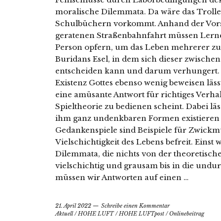
moralische Dilemmata. Da wäre das Trolle
Schulbüchern vorkommt. Anhand der Vorst
geratenen Straßenbahnfahrt müssen Lernen
Person opfern, um das Leben mehrerer zu r
Buridans Esel, in dem sich dieser zwische
entscheiden kann und darum verhungert. U
Existenz Gottes ebenso wenig beweisen lässt
eine amüsante Antwort für richtiges Verhal
Spieltheorie zu bedienen scheint. Dabei läs
ihm ganz undenkbaren Formen existieren 
Gedankenspiele sind Beispiele für Zwick
Vielschichtigkeit des Lebens befreit. Einst 
Dilemmata, die nichts von der theoretische
vielschichtig und grausam bis in die undu
müssen wir Antworten auf einen …
21. April 2022
Schreibe einen Kommentar
Aktuell
/
HOHE LUFT
/
HOHE LUFTpost
/
Onlinebeitrag