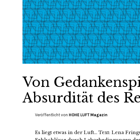
Von Gedankenspi
Absurdität des R
Veröffentlicht von
HOHE LUFT Magazin
Es liegt etwas in der Luft… Text: Lena Fring
Fehlschlüsse durch Laborbedingungen des