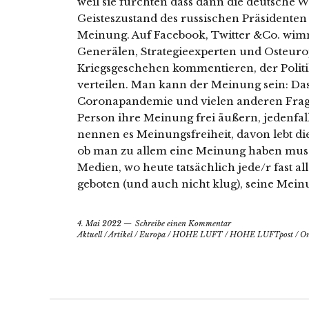
weil sie fürchten dass dann die deutsche W
Geisteszustand des russischen Präsidenten
Meinung. Auf Facebook, Twitter &Co. wimm
Generälen, Strategieexperten und Osteurop
Kriegsgeschehen kommentieren, der Polit
verteilen. Man kann der Meinung sein: Da
Coronapandemie und vielen anderen Fragen
Person ihre Meinung frei äußern, jedenfal
nennen es Meinungsfreiheit, davon lebt die
ob man zu allem eine Meinung haben muss. 
Medien, wo heute tatsächlich jede/r fast all
geboten (und auch nicht klug), seine Mei
4. Mai 2022
Schreibe einen Kommentar
Aktuell
/
Artikel
/
Europa
/
HOHE LUFT
/
HOHE LUFTpost
/
On