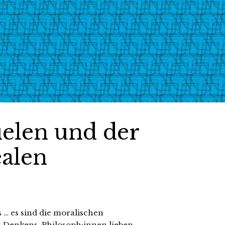
elen und der
ealen
s … es sind die moralischen
 Denkens. Philosoph:innen lieben