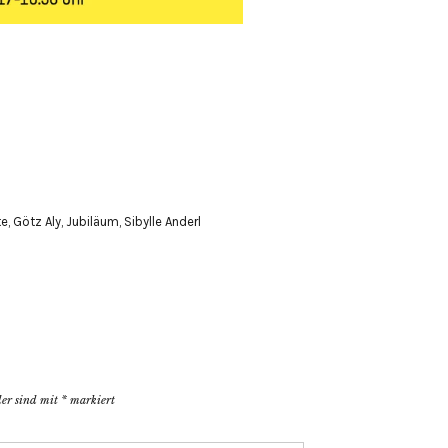
te
,
Götz Aly
,
Jubiläum
,
Sibylle Anderl
der sind mit
*
markiert