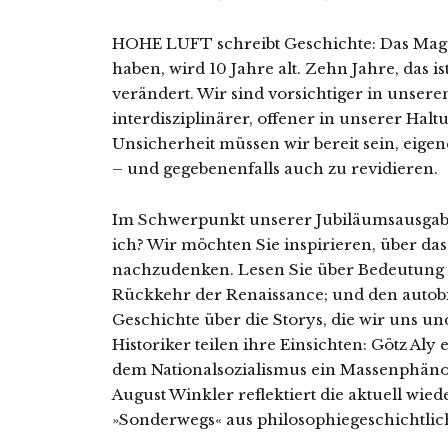
HOHE LUFT schreibt Geschichte: Das Magaz
haben, wird 10 Jahre alt. Zehn Jahre, das i
verändert. Wir sind vorsichtiger in unser
interdisziplinärer, offener in unserer Halt
Unsicherheit müssen wir bereit sein, eig
– und gegebenenfalls auch zu revidieren.
Im Schwerpunkt unserer Jubiläumsausgab
ich? Wir möchten Sie inspirieren, über d
nachzudenken. Lesen Sie über Bedeutung 
Rückkehr der Renaissance; und den autob
Geschichte über die Storys, die wir uns u
Historiker teilen ihre Einsichten: Götz Aly
dem Nationalsozialismus ein Massenphän
August Winkler reflektiert die aktuell wied
»Sonderwegs« aus philosophiegeschichtlic