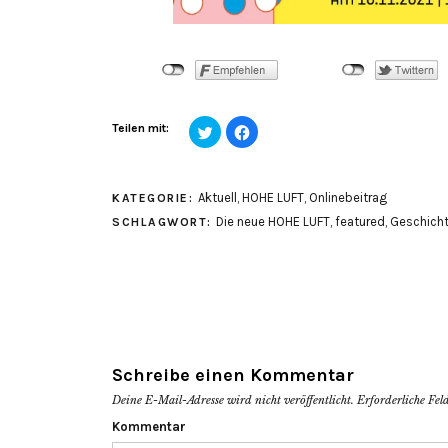
Klick,
Klick,
Teilen mit:
um
um
über
auf
Twitter
Facebook
zu
zu
teilen
teilen
Aktuell
,
HOHE LUFT
,
Onlinebeitrag
KATEGORIE:
(Wird
(Wird
in
in
Die neue HOHE LUFT
,
featured
,
Geschich
SCHLAGWORT:
neuem
neuem
Fenster
Fenster
geöffnet)
geöffnet)
Schreibe einen Kommentar
Deine E-Mail-Adresse wird nicht veröffentlicht.
Erforderliche Fel
Kommentar