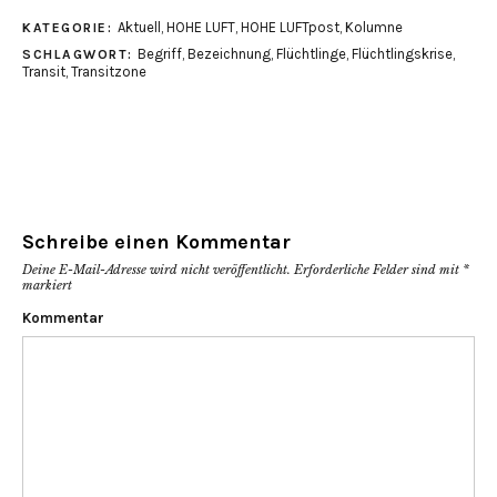
zu
zu
teilen
teilen
Aktuell
,
HOHE LUFT
,
HOHE LUFTpost
,
Kolumne
KATEGORIE:
(Wird
(Wird
in
in
Begriff
,
Bezeichnung
,
Flüchtlinge
,
Flüchtlingskrise
,
SCHLAGWORT:
neuem
neuem
Fenster
Fenster
Transit
,
Transitzone
geöffnet)
geöffnet)
Schreibe einen Kommentar
Deine E-Mail-Adresse wird nicht veröffentlicht.
Erforderliche Felder sind mit
*
markiert
Kommentar