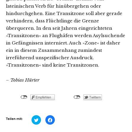
lateinischen Verb für hinübergehen oder
hindurchgehen. Eine Transitzone soll aber gerade
verhindern, dass Flüchtlinge die Grenze
überqueren. In den seit Jahren eingerichteten
»Transitzonen« an Flughäfen werden Asylsuchende
in Gefängnissen interniert. Auch »Zone« ist daher
ein in diesem Zusammenhang zumindest
irreführend unspezifischer Ausdruck.
»Transitzonen« sind keine Transitzonen.
– Tobias Hürter
Klick,
Klick,
Teilen mit:
um
um
über
auf
Twitter
Facebook