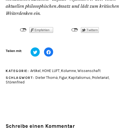
aktuellen philosophischen Ansatz und lädt zum kritischen
Weiterdenken ein.
Klick,
Klick,
Teilen mit:
um
um
über
auf
Twitter
Facebook
zu
zu
teilen
teilen
Artikel
,
HOHE LUFT
,
Kolumne
,
Wissenschaft
KATEGORIE:
(Wird
(Wird
in
in
Dieter Thomä
,
Figur
,
Kapitalismus
,
Proletariat
,
SCHLAGWORT:
neuem
neuem
Fenster
Fenster
Störenfried
geöffnet)
geöffnet)
Schreibe einen Kommentar