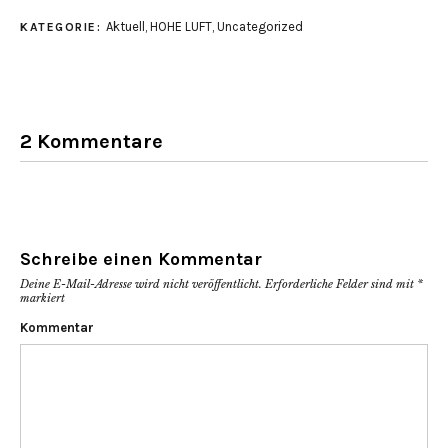
zu
zu
teilen
teilen
Aktuell
,
HOHE LUFT
,
Uncategorized
KATEGORIE:
(Wird
(Wird
in
in
neuem
neuem
Fenster
Fenster
geöffnet)
geöffnet)
2 Kommentare
Schreibe einen Kommentar
Deine E-Mail-Adresse wird nicht veröffentlicht.
Erforderliche Felder sind mit
*
markiert
Kommentar