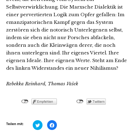
Selbstverwirklichung. Die Marxsche Dialektik ist
einer pervertierten Logik zum Opfer gefallen: Im
emanzipatorischen Kampf gegen das System
zerstören sich die notorisch Unterlegenen selbst,
indem sie eben nicht nur Porsches abfackeln,
sondern auch die Kleinwägen derer, die noch
ihnen unterlegen sind. Ihr eigenes Viertel. Ihre
eigenen Ideale. Ihre eigenen Werte. Steht am Ende
des linken Widerstandes ein neuer Nihilismus?
Rebekka Reinhard, Thomas Vašek
Klick,
Klick,
Teilen mit:
um
um
über
auf
Twitter
Facebook