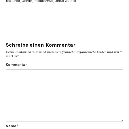
Fenster
Fenster
featured
,
Gehirn
,
Populismus
,
Ulrike Guérot
geöffnet)
geöffnet)
Schreibe einen Kommentar
Deine E-Mail-Adresse wird nicht veröffentlicht.
Erforderliche Felder sind mit
*
markiert
Kommentar
Name
*