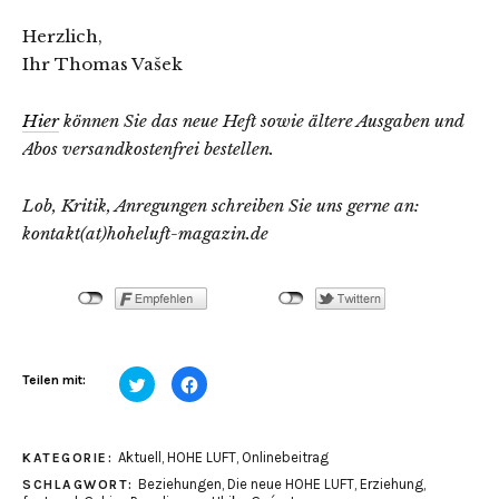
Herzlich,
Ihr Thomas Vašek
Hier
können Sie das neue Heft sowie ältere Ausgaben und
Abos versandkostenfrei bestellen.
Lob, Kritik, Anregungen schreiben Sie uns gerne an:
kontakt(at)hoheluft-magazin.de
Klick,
Klick,
Teilen mit:
um
um
über
auf
Twitter
Facebook
zu
zu
teilen
teilen
Aktuell
,
HOHE LUFT
,
Onlinebeitrag
KATEGORIE:
(Wird
(Wird
in
in
Beziehungen
,
Die neue HOHE LUFT
,
Erziehung
,
SCHLAGWORT:
neuem
neuem