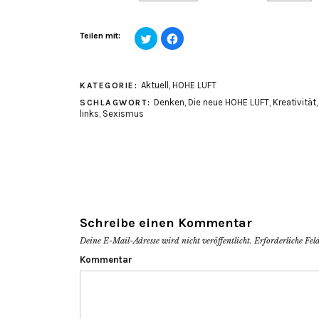
Klick,
Klick,
Teilen mit:
um
um
über
auf
Twitter
Facebook
zu
zu
teilen
teilen
Aktuell
,
HOHE LUFT
KATEGORIE:
(Wird
(Wird
in
in
Denken
,
Die neue HOHE LUFT
,
Kreativität
SCHLAGWORT:
neuem
neuem
Fenster
Fenster
links
,
Sexismus
geöffnet)
geöffnet)
Schreibe einen Kommentar
Deine E-Mail-Adresse wird nicht veröffentlicht.
Erforderliche Fel
Kommentar