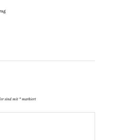
rag
der sind mit
*
markiert