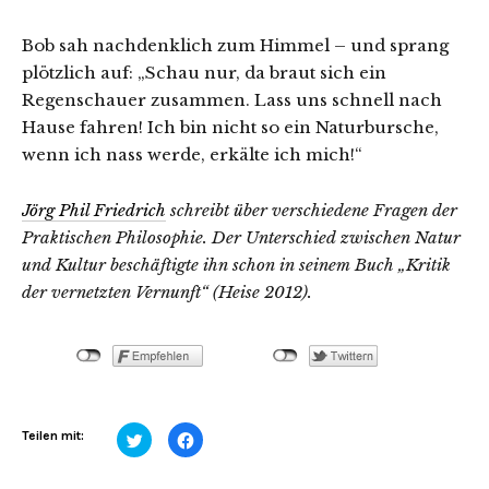
Bob sah nachdenklich zum Himmel – und sprang
plötzlich auf: „Schau nur, da braut sich ein
Regenschauer zusammen. Lass uns schnell nach
Hause fahren! Ich bin nicht so ein Naturbursche,
wenn ich nass werde, erkälte ich mich!“
Jörg Phil Friedrich
schreibt über verschiedene Fragen der
Praktischen Philosophie. Der Unterschied zwischen Natur
und Kultur beschäftigte ihn schon in seinem Buch „Kritik
der vernetzten Vernunft“ (Heise 2012).
Klick,
Klick,
Teilen mit:
um
um
über
auf
Twitter
Facebook
zu
zu