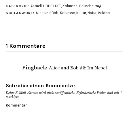
teilen
teilen
Aktuell
,
HOHE LUFT
,
Kolumne
,
Onlinebeitrag
KATEGORIE:
(Wird
(Wird
in
in
Alice und Bob
,
Kolumne
,
Kultur
,
Natur
,
Wildnis
SCHLAGWORT:
neuem
neuem
Fenster
Fenster
geöffnet)
geöffnet)
1 Kommentare
Pingback:
Alice und Bob #2: Im Nebel
Schreibe einen Kommentar
Deine E-Mail-Adresse wird nicht veröffentlicht.
Erforderliche Felder sind mit
*
markiert
Kommentar