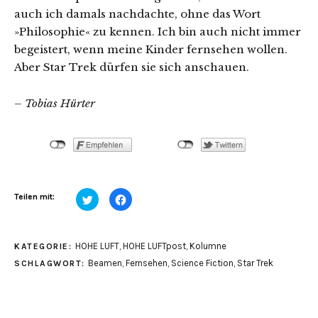
auch ich damals nachdachte, ohne das Wort
»Philosophie« zu kennen. Ich bin auch nicht immer
begeistert, wenn meine Kinder fernsehen wollen.
Aber Star Trek dürfen sie sich anschauen.
– Tobias Hürter
Klick,
Klick,
Teilen mit:
um
um
über
auf
Twitter
Facebook
zu
zu
teilen
teilen
HOHE LUFT
,
HOHE LUFTpost
,
Kolumne
KATEGORIE:
(Wird
(Wird
in
in
Beamen
,
Fernsehen
,
Science Fiction
,
Star Trek
SCHLAGWORT:
neuem
neuem
Fenster
Fenster
geöffnet)
geöffnet)