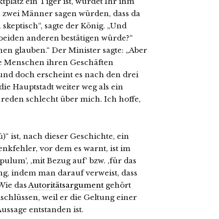
platz ein Tiger ist, würdet Ihr ihm
n zwei Männer sagen würden, dass da
skeptisch“, sagte der König. „Und
 beiden anderen bestätigen würde?“
en glauben.“ Der Minister sagte: „Aber
ie Menschen ihren Geschäften
 und doch erscheint es nach den drei
die Hauptstadt weiter weg als ein
reden schlecht über mich. Ich hoffe,
“ ist, nach dieser Geschichte, ein
nkfehler, vor dem es warnt, ist im
ulum‘, ‚mit Bezug auf‘ bzw. ‚für das
g, indem man darauf verweist, dass
 Wie das
Autoritätsargument
gehört
schlüssen, weil er die Geltung einer
ussage entstanden ist.