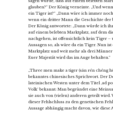
sagen würde, dass auf einem belebten Markt
glauben?“ Der König verneinte. „Und wen
ein Tiger ist?“ „Dann wäre ich immer noch 
wenn ein dritter Mann die Geschichte der
Der König antwortete: „Dann würde ich ihn
auf einem belebten Marktplatz, auf dem d
nachgehen, ist offensichtlich kein Tiger –
Aussagen so, als wäre da ein Tiger. Nun ist 
Marktplatz und weit mehr als drei Männer 
Euer Majestät wird das im Auge behalten.“
„Three men make a tiger (sān rén chéng hǔ)
bekanntes chinesisches Sprichwort. Der De
lateinischen Westen unter dem Titel ‚ad pop
Volk‘ bekannt: Man begründet eine Meinun
sie auch von (vielen) anderen geteilt wird.
dieser Fehlschluss zu den genetischen Fehl
Aussage abhängig macht davon, wie diese A