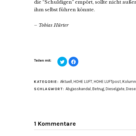
die “Schuldigen” empört, sollte nicht auße
ihm selbst führen könnte.
– Tobias Hürter
Klick,
Klick,
Teilen mit:
um
um
über
auf
Twitter
Facebook
zu
zu
teilen
teilen
Aktuell
,
HOHE LUFT
,
HOHE LUFTpost
,
Kolumn
KATEGORIE:
(Wird
(Wird
in
in
Abgasskandal
,
Betrug
,
Dieselgate
,
Diese
SCHLAGWORT:
neuem
neuem
Fenster
Fenster
geöffnet)
geöffnet)
1 Kommentare