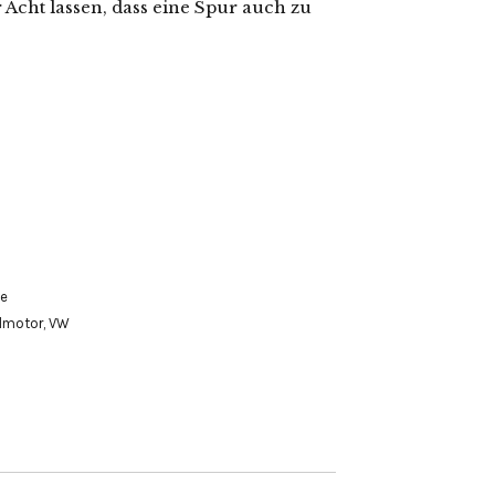
r Acht lassen, dass eine Spur auch zu
e
lmotor
,
VW