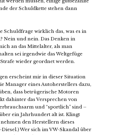
lt werden müssen, einige gutbezahlte
nde der Schuldkette stehen dann
ie Schuldfrage wirklich das, was es in
lt? Nein und nein. Das Denken in
ich an das Mittelalter, als man
halten sei irgendwie das Weltgefüge
trafe wieder geordnet werden.
gen erscheint mir in dieser Situation
ie Manager eines Autoherstellers dazu,
üben, dass betrügerische Motoren
t dahinter das Versprechen von
verbrauchsarm und “sportlich” sind –
ber ein Jahrhundert alt ist. Klingt
 nehmen den Herstellern dieses
-Diesel.) Wer sich im VW-Skandal über