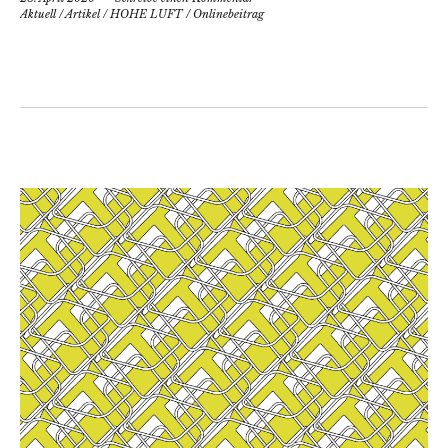
Aktuell
/
Artikel
/
HOHE LUFT
/
Onlinebeitrag