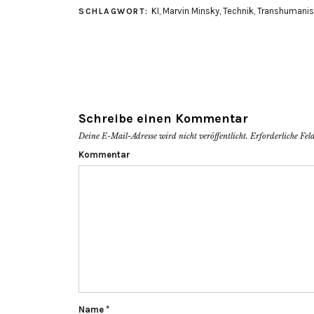
in
in
KI
,
Marvin Minsky
,
Technik
,
Transhumani
SCHLAGWORT:
neuem
neuem
Fenster
Fenster
geöffnet)
geöffnet)
Schreibe einen Kommentar
Deine E-Mail-Adresse wird nicht veröffentlicht.
Erforderliche Fel
Kommentar
Name
*