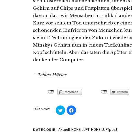
sich unsterblich machen können, indem s
Gehirn auf Chips und Festplatten überspiel
davon, dass wir Menschen in radikal ande
Kurz vor seinem Tod unterschrieb er eine
schonenden Einfrieren von Menschen kurz
sie mit Technologien der Zukunft wiederb
Minskys Gehirn nun in einem Tiefkühlfach
Kopf schütteln. Aber das taten die Spötter
denkender Computer.
– Tobias Hürter
Klick,
Klick,
Teilen mit:
um
um
über
auf
Twitter
Facebook
zu
zu
teilen
teilen
Aktuell
,
HOHE LUFT
,
HOHE LUFTpost
KATEGORIE:
(Wird
(Wird