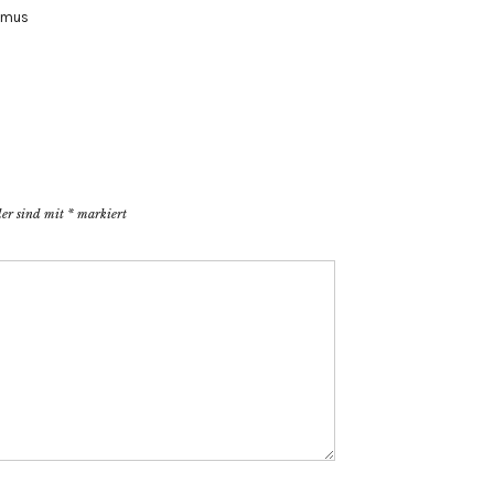
smus
der sind mit
*
markiert