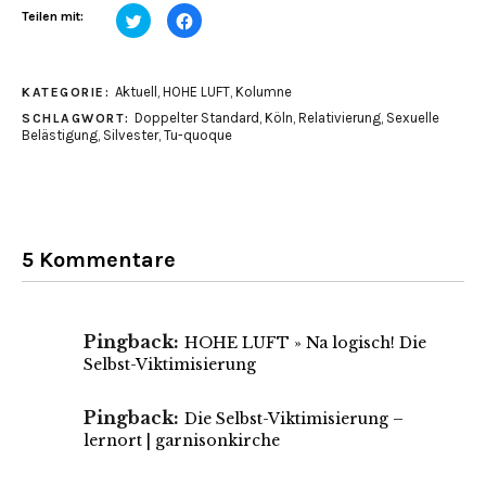
Klick,
Klick,
Teilen mit:
um
um
über
auf
Twitter
Facebook
zu
zu
teilen
teilen
Aktuell
,
HOHE LUFT
,
Kolumne
KATEGORIE:
(Wird
(Wird
in
in
Doppelter Standard
,
Köln
,
Relativierung
,
Sexuelle
SCHLAGWORT:
neuem
neuem
Fenster
Fenster
Belästigung
,
Silvester
,
Tu-quoque
geöffnet)
geöffnet)
5 Kommentare
Pingback:
HOHE LUFT » Na logisch! Die
Selbst-Viktimisierung
Pingback:
Die Selbst-Viktimisierung –
lernort | garnisonkirche