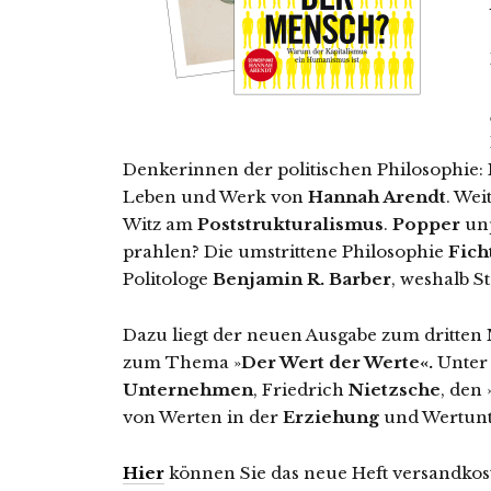
Denkerinnen der politischen Philosophie:
Leben und Werk von
Hannah Arendt
. We
Witz am
Poststrukturalismus
.
Popper
unp
prahlen? Die umstrittene Philosophie
Fich
Politologe
Benjamin R. Barber
, weshalb St
Dazu liegt der neuen Ausgabe zum dritten M
zum Thema »
Der Wert der Werte«.
Unter
Unternehmen
, Friedrich
Nietzsche
, den
von Werten in der
Erziehung
und Wertunt
Hier
können Sie das neue Heft versandkost