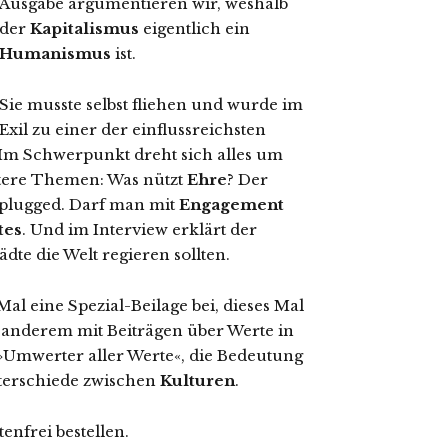
Ausgabe argumentieren wir, weshalb
der
Kapitalismus
eigentlich ein
Humanismus
ist.
Sie musste selbst fliehen und wurde im
Exil zu einer der einflussreichsten
 Im Schwerpunkt dreht sich alles um
itere Themen: Was nützt
Ehre
? Der
lugged. Darf man mit
Engagement
tes
. Und im Interview erklärt der
ädte die Welt regieren sollten.
al eine Spezial-Beilage bei, dieses Mal
 anderem mit Beiträgen über Werte in
 »Umwerter aller Werte«, die Bedeutung
erschiede zwischen
Kulturen
.
enfrei bestellen.