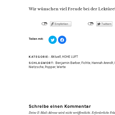
Wir wünschen viel Freude bei der Lektüre
Klick,
Klick,
Teilen mit:
um
um
über
auf
Twitter
Facebook
zu
zu
teilen
teilen
Aktuell
,
HOHE LUFT
KATEGORIE:
(Wird
(Wird
in
in
Benjamin Barber
,
Fichte
,
Hannah Arendt
,
SCHLAGWORT:
neuem
neuem
Fenster
Fenster
Nietzsche
,
Popper
,
Werte
geöffnet)
geöffnet)
Schreibe einen Kommentar
Deine E-Mail-Adresse wird nicht veröffentlicht.
Erforderliche Fel