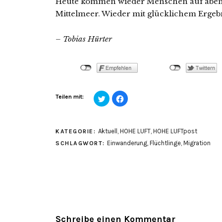
Heute kommen wieder Menschen auf abent
Mittelmeer. Wieder mit glücklichem Ergebn
– Tobias Hürter
Klick,
Klick,
Teilen mit:
um
um
über
auf
Twitter
Facebook
zu
zu
teilen
teilen
Aktuell
,
HOHE LUFT
,
HOHE LUFTpost
KATEGORIE:
(Wird
(Wird
in
in
Einwanderung
,
Flüchtlinge
,
Migration
SCHLAGWORT:
neuem
neuem
Fenster
Fenster
geöffnet)
geöffnet)
Schreibe einen Kommentar