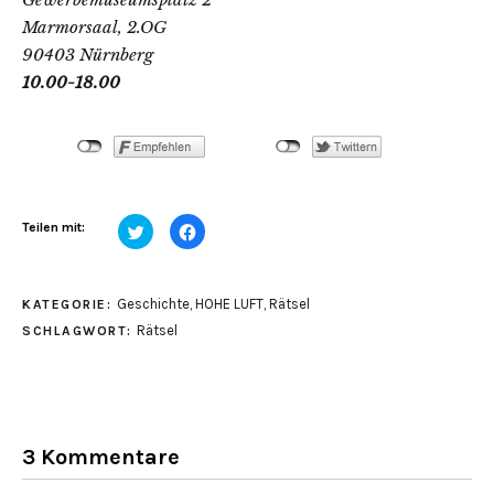
Marmorsaal, 2.OG
90403 Nürnberg
10.00-18.00
Klick,
Klick,
Teilen mit:
um
um
über
auf
Twitter
Facebook
zu
zu
teilen
teilen
Geschichte
,
HOHE LUFT
,
Rätsel
KATEGORIE:
(Wird
(Wird
in
in
Rätsel
SCHLAGWORT:
neuem
neuem
Fenster
Fenster
geöffnet)
geöffnet)
3 Kommentare