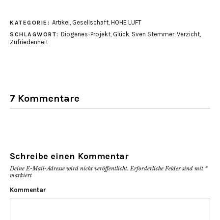
über
auf
Twitter
Facebook
zu
zu
teilen
teilen
Artikel
,
Gesellschaft
,
HOHE LUFT
KATEGORIE:
(Wird
(Wird
in
in
Diogenes-Projekt
,
Glück
,
Sven Stemmer
,
Verzicht
,
SCHLAGWORT:
neuem
neuem
Fenster
Fenster
Zufriedenheit
geöffnet)
geöffnet)
7 Kommentare
Schreibe einen Kommentar
Deine E-Mail-Adresse wird nicht veröffentlicht.
Erforderliche Felder sind mit
*
markiert
Kommentar