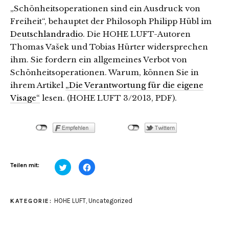
„Schönheitsoperationen sind ein Ausdruck von
Freiheit“, behauptet der Philosoph Philipp Hübl im
Deutschlandradio
. Die HOHE LUFT-Autoren
Thomas Vašek und Tobias Hürter widersprechen
ihm. Sie fordern ein allgemeines Verbot von
Schönheitsoperationen. Warum, können Sie in
ihrem Artikel
„Die Verantwortung für die eigene
Visage“
lesen. (HOHE LUFT 3/2013, PDF).
Klick,
Klick,
Teilen mit:
um
um
über
auf
Twitter
Facebook
zu
zu
teilen
teilen
HOHE LUFT
,
Uncategorized
KATEGORIE:
(Wird
(Wird
in
in
neuem
neuem
Fenster
Fenster
geöffnet)
geöffnet)