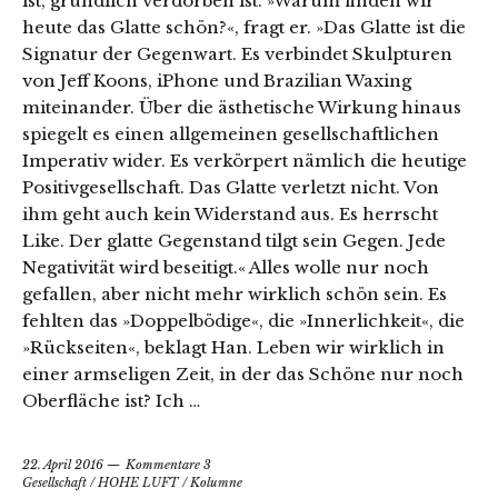
ist, gründlich verdorben ist. »Warum finden wir
heute das Glatte schön?«, fragt er. »Das Glatte ist die
Signatur der Gegenwart. Es verbindet Skulpturen
von Jeff Koons, iPhone und Brazilian Waxing
miteinander. Über die ästhetische Wirkung hinaus
spiegelt es einen allgemeinen gesellschaftlichen
Imperativ wider. Es verkörpert nämlich die heutige
Positivgesellschaft. Das Glatte verletzt nicht. Von
ihm geht auch kein Widerstand aus. Es herrscht
Like. Der glatte Gegenstand tilgt sein Gegen. Jede
Negativität wird beseitigt.« Alles wolle nur noch
gefallen, aber nicht mehr wirklich schön sein. Es
fehlten das »Doppelbödige«, die »Innerlichkeit«, die
»Rückseiten«, beklagt Han. Leben wir wirklich in
einer armseligen Zeit, in der das Schöne nur noch
Oberfläche ist? Ich …
22. April 2016
Kommentare 3
Gesellschaft
/
HOHE LUFT
/
Kolumne