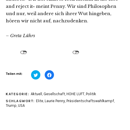
and reject it« meint Penny.
Wir sind Philosophen
und nur, weil andere sich ihrer Wut hingeben,
hören wir nicht auf, nachzudenken.
– Greta Lührs
Klick,
Klick,
Teilen mit:
um
um
über
auf
Twitter
Facebook
zu
zu
teilen
teilen
Aktuell
,
Gesellschaft
,
HOHE LUFT
,
Politik
KATEGORIE:
(Wird
(Wird
in
in
Elite
,
Laurie Penny
,
Präsidentschaftswahlkampf
,
SCHLAGWORT:
neuem
neuem
Fenster
Fenster
Trump
,
USA
geöffnet)
geöffnet)