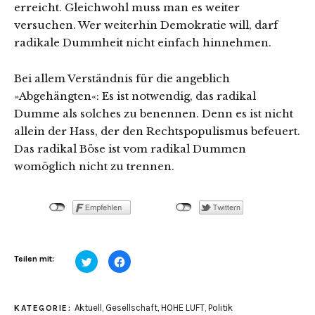
erreicht. Gleichwohl muss man es weiter
versuchen. Wer weiterhin Demokratie will, darf
radikale Dummheit nicht einfach hinnehmen.
Bei allem Verständnis für die angeblich
»Abgehängten«: Es ist notwendig, das radikal
Dumme als solches zu benennen. Denn es ist nicht
allein der Hass, der den Rechtspopulismus befeuert.
Das radikal Böse ist vom radikal Dummen
womöglich nicht zu trennen.
Klick,
Klick,
Teilen mit:
um
um
über
auf
Twitter
Facebook
zu
zu
teilen
teilen
Aktuell
,
Gesellschaft
,
HOHE LUFT
,
Politik
KATEGORIE:
(Wird
(Wird