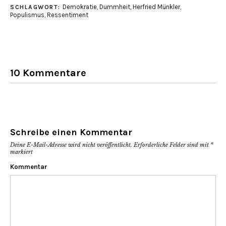
in
in
Demokratie
,
Dummheit
,
Herfried Münkler
,
SCHLAGWORT:
neuem
neuem
Fenster
Fenster
Populismus
,
Ressentiment
geöffnet)
geöffnet)
10 Kommentare
Schreibe einen Kommentar
Deine E-Mail-Adresse wird nicht veröffentlicht.
Erforderliche Felder sind mit
*
markiert
Kommentar