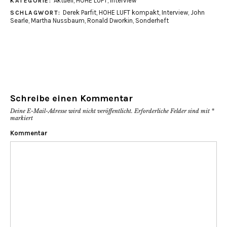
Aktuell
,
HOHE LUFT
,
Interview
KATEGORIE:
(Wird
(Wird
in
in
Derek Parfit
,
HOHE LUFT kompakt
,
Interview
,
John
SCHLAGWORT:
neuem
neuem
Fenster
Fenster
Searle
,
Martha Nussbaum
,
Ronald Dworkin
,
Sonderheft
geöffnet)
geöffnet)
Schreibe einen Kommentar
Deine E-Mail-Adresse wird nicht veröffentlicht.
Erforderliche Felder sind mit
*
markiert
Kommentar