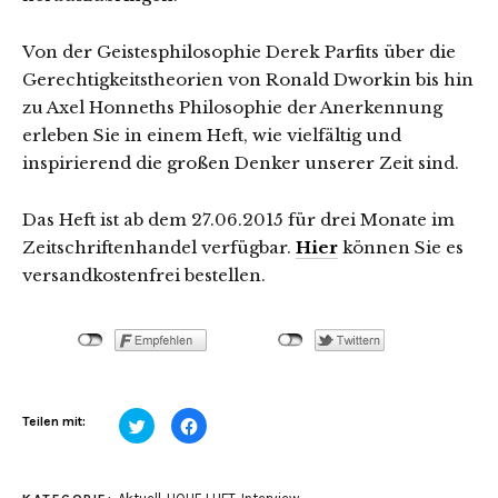
Von der Geistesphilosophie Derek Parfits über die
Gerechtigkeitstheorien von Ronald Dworkin bis hin
zu Axel Honneths Philosophie der Anerkennung
erleben Sie in einem Heft, wie vielfältig und
inspirierend die großen Denker unserer Zeit sind.
Das Heft ist ab dem 27.06.2015 für drei Monate im
Zeitschriftenhandel verfügbar.
Hier
können Sie es
versandkostenfrei bestellen.
Klick,
Klick,
Teilen mit:
um
um
über
auf
Twitter
Facebook
zu
zu
teilen
teilen