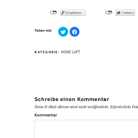
Klick,
Klick,
Teilen mit:
um
um
über
auf
Twitter
Facebook
zu
zu
teilen
teilen
HOHE LUFT
KATEGORIE:
(Wird
(Wird
in
in
neuem
neuem
Fenster
Fenster
geöffnet)
geöffnet)
Schreibe einen Kommentar
Deine E-Mail-Adresse wird nicht veröffentlicht.
Erforderliche Fel
Kommentar