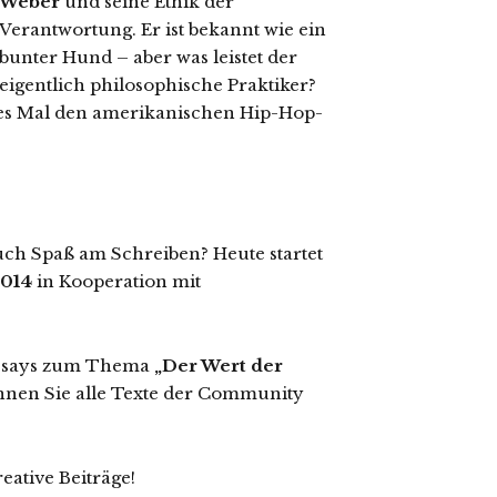
Weber
und seine Ethik der
Verantwortung. Er ist bekannt wie ein
bunter Hund – aber was leistet der
igentlich philosophische Praktiker?
es Mal den amerikanischen Hip-Hop-
uch Spaß am Schreiben? Heute startet
014
in Kooperation mit
ssays zum Thema
„Der Wert der
nen Sie alle Texte der Community
eative Beiträge!