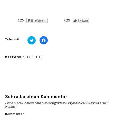
Klick,
Klick,
Teilen mit:
um
um
über
auf
Twitter
Facebook
zu
zu
teilen
teilen
HOHE LUFT
KATEGORIE:
(Wird
(Wird
in
in
neuem
neuem
Fenster
Fenster
geöffnet)
geöffnet)
Schreibe einen Kommentar
Deine E-Mail-Adresse wird nicht veröffentlicht.
Erforderliche Felder sind mit
*
markiert
Kommentar