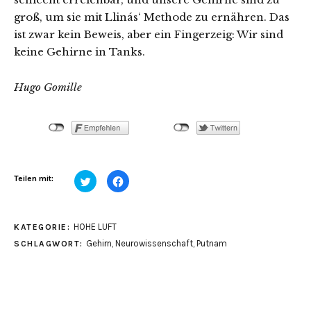
groß, um sie mit Llinás‘ Methode zu ernähren. Das
ist zwar kein Beweis, aber ein Fingerzeig: Wir sind
keine Gehirne in Tanks.
Hugo Gomille
Klick,
Klick,
Teilen mit:
um
um
über
auf
Twitter
Facebook
zu
zu
teilen
teilen
HOHE LUFT
KATEGORIE:
(Wird
(Wird
in
in
Gehirn
,
Neurowissenschaft
,
Putnam
SCHLAGWORT:
neuem
neuem
Fenster
Fenster
geöffnet)
geöffnet)