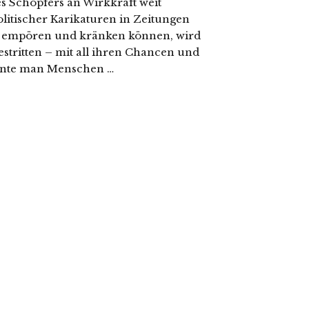
es Schöpfers an Wirkkraft weit
litischer Karikaturen in Zeitungen
en, empören und kränken können, wird
estritten – mit all ihren Chancen und
önnte man Menschen …