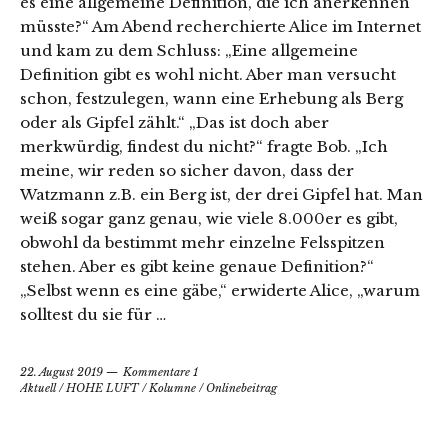
es eine allgemeine Definition, die ich anerkennen
müsste?“ Am Abend recherchierte Alice im Internet
und kam zu dem Schluss: „Eine allgemeine
Definition gibt es wohl nicht. Aber man versucht
schon, festzulegen, wann eine Erhebung als Berg
oder als Gipfel zählt.“ „Das ist doch aber
merkwürdig, findest du nicht?“ fragte Bob. „Ich
meine, wir reden so sicher davon, dass der
Watzmann z.B. ein Berg ist, der drei Gipfel hat. Man
weiß sogar ganz genau, wie viele 8.000er es gibt,
obwohl da bestimmt mehr einzelne Felsspitzen
stehen. Aber es gibt keine genaue Definition?“
„Selbst wenn es eine gäbe,“ erwiderte Alice, „warum
solltest du sie für …
22. August 2019
Kommentare 1
Aktuell
/
HOHE LUFT
/
Kolumne
/
Onlinebeitrag