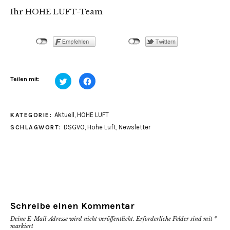
Ihr HOHE LUFT-Team
Klick,
Klick,
Teilen mit:
um
um
über
auf
Twitter
Facebook
zu
zu
teilen
teilen
Aktuell
,
HOHE LUFT
KATEGORIE:
(Wird
(Wird
in
in
DSGVO
,
Hohe Luft
,
Newsletter
SCHLAGWORT:
neuem
neuem
Fenster
Fenster
geöffnet)
geöffnet)
Schreibe einen Kommentar
Deine E-Mail-Adresse wird nicht veröffentlicht.
Erforderliche Felder sind mit
*
markiert