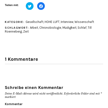
Klick,
Klick,
Teilen mit:
um
um
über
auf
Twitter
Facebook
zu
zu
teilen
teilen
Gesellschaft
,
HOHE LUFT
,
Interview
,
Wissenschaft
KATEGORIE:
(Wird
(Wird
in
in
Arbeit
,
Chronobiologie
,
Müdigkeit
,
Schlaf
,
Till
SCHLAGWORT:
neuem
neuem
Fenster
Fenster
Roenneberg
,
Zeit
geöffnet)
geöffnet)
1 Kommentare
Schreibe einen Kommentar
Deine E-Mail-Adresse wird nicht veröffentlicht.
Erforderliche Felder sind mit
*
markiert
Kommentar