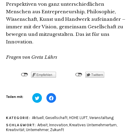
Perspektiven von ganz unterschiedlichen
Menschen aus Entrepreneurship, Philosophie,
Wissenschaft, Kunst und Handwerk aufeinander –
immer mit der Vision, gemeinsam Gesellschaft zu
bewegen und mitzugestalten. Das ist für uns
Innovation.
Fragen von Greta Lührs
Klick,
Klick,
Teilen mit:
um
um
über
auf
Twitter
Facebook
zu
zu
teilen
teilen
Aktuell
,
Gesellschaft
,
HOHE LUFT
,
Veranstaltung
KATEGORIE:
(Wird
(Wird
in
in
Arbeit
,
Innovation
,
Kreatives Unternehmertum
,
SCHLAGWORT:
neuem
neuem
Fenster
Fenster
Kreativität
,
Unternehmer
,
Zukunft
geöffnet)
geöffnet)