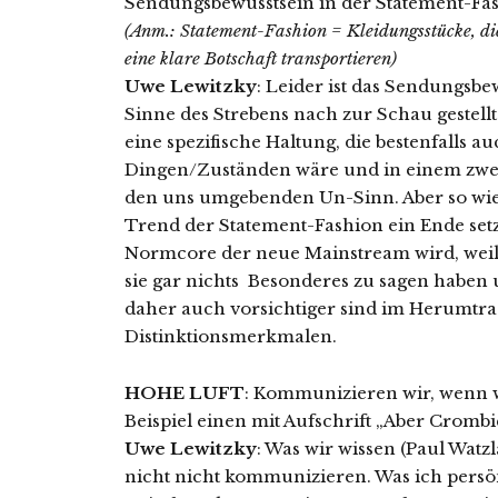
Sendungsbewusstsein in der Statement-Fas
(Anm.: Statement-Fashion = Kleidungsstücke, di
eine klare Botschaft transportieren)
Uwe Lewitzky
: Leider ist das Sendungsbe
Sinne des Strebens nach zur Schau gestellte
eine spezifische Haltung, die bestenfalls a
Dingen/Zuständen wäre und in einem zweite
den uns umgebenden Un-Sinn. Aber so wie 
Trend der Statement-Fashion ein Ende setz
Normcore der neue Mainstream wird, weil
sie gar nichts Besonderes zu sagen haben u
daher auch vorsichtiger sind im Herumtr
Distinktionsmerkmalen.
HOHE LUFT
: Kommunizieren wir, wenn w
Beispiel einen mit Aufschrift „Aber Crombie
Uwe Lewitzky
: Was wir wissen (Paul Wat
nicht nicht kommunizieren. Was ich persö