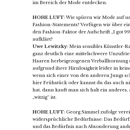
im Bereich der Mode entdecken.
HOHE LUFT
: Wie spüren wir Mode auf u
Fashion-Statements? Verfügen wir über ein
den Fashion-Faktor der Aufschrift „I got 99
aufklärt?
Uwe Lewitzky
: Mein sensibles Künstler-R
ganz deutlich eine mittelschwere Unzufrie
Haaren herbeigezogenen Verballhornung ein
aufgrund ihrer Hirnlosigkeit leider in kei
wenn sich einer von den anderen Jungs sch
hier Frühstück oder kannst du das auch ni
hat, dann kauft man sich halt ein anderes,
„witzig“ ist.
HOHE LUFT
: Georg Simmel zufolge vere
widersprüchliche Bedürfnisse: Das Bedür
und das Bedürfnis nach Absonderung ander