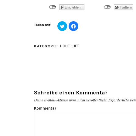
Klick,
Klick,
Teilen mit:
um
um
über
auf
Twitter
Facebook
zu
zu
teilen
teilen
HOHE LUFT
KATEGORIE:
(Wird
(Wird
in
in
neuem
neuem
Fenster
Fenster
geöffnet)
geöffnet)
Schreibe einen Kommentar
Deine E-Mail-Adresse wird nicht veröffentlicht.
Erforderliche Fel
Kommentar