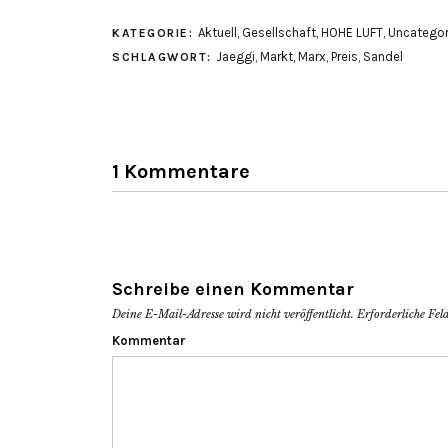
zu
zu
teilen
teilen
Aktuell
,
Gesellschaft
,
HOHE LUFT
,
Uncategor
KATEGORIE:
(Wird
(Wird
in
in
Jaeggi
,
Markt
,
Marx
,
Preis
,
Sandel
SCHLAGWORT:
neuem
neuem
Fenster
Fenster
geöffnet)
geöffnet)
1 Kommentare
Schreibe einen Kommentar
Deine E-Mail-Adresse wird nicht veröffentlicht.
Erforderliche Fel
Kommentar