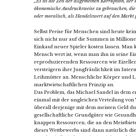
„Es ist die Zeit der allgemeinen Korruption, der 
ökonomische Ausdrucksweise zu gebrauchen, die Z
oder moralisch, als Handelswert auf den Markt 
Selbst Preise für Menschen sind heute kein
sich nicht nur auf die Summen in Millione
Einkauf neuer Spieler kosten lassen. Man 
Mensch wert ist, wenn man ihn in seine Ein
reproduzierenden Ressourcen wie Eizelle
versteigern ihre Jungfräulichkeit im Intern
Leihmütter an. Menschliche Körper und 
marktwirtschaftlichen Prinzip an.
Das Problem, das Michael Sandel in dem e
einmal mit der ungleichen Verteilung vo
überall derjenige mit dem meisten Geld d
gesellschaftliche Grundgüter wie Gesund
knappen Ressourcen, die an den Meistbiet
dieses Wettbewerbs sind dann natürlich di