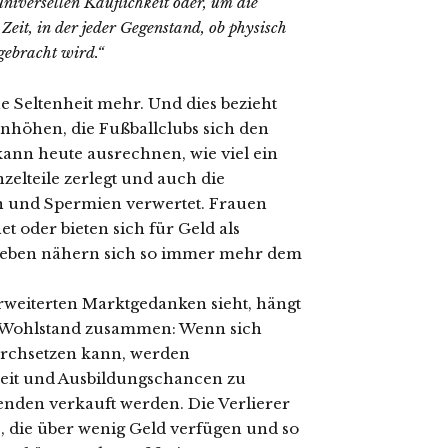
universellen Käuflichkeit oder, um die
eit, in der jeder Gegenstand, ob physisch
gebracht wird.“
e Seltenheit mehr. Und dies bezieht
nhöhen, die Fußballclubs sich den
kann heute ausrechnen, wie viel ein
zelteile zerlegt und auch die
n und Spermien verwertet. Frauen
et oder bieten sich für Geld als
Leben nähern sich so immer mehr dem
rweiterten Marktgedanken sieht, hängt
n Wohlstand zusammen: Wenn sich
urchsetzen kann, werden
heit und Ausbildungschancen zu
enden verkauft werden. Die Verlierer
e, die über wenig Geld verfügen und so