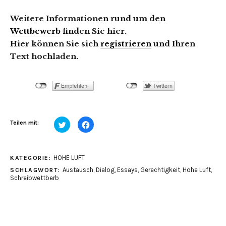
Weitere Informationen rund um den
Wettbewerb
finden Sie hier.
Hier können Sie sich
registrieren
und Ihren
Text hochladen.
Klick,
Klick,
Teilen mit:
um
um
über
auf
Twitter
Facebook
zu
zu
teilen
teilen
HOHE LUFT
KATEGORIE:
(Wird
(Wird
in
in
Austausch
,
Dialog
,
Essays
,
Gerechtigkeit
,
Hohe Luft
,
SCHLAGWORT:
neuem
neuem
Fenster
Fenster
Schreibwettberb
geöffnet)
geöffnet)