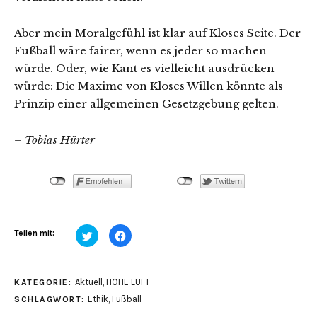
Aber mein Moralgefühl ist klar auf Kloses Seite. Der
Fußball wäre fairer, wenn es jeder so machen
würde. Oder, wie Kant es vielleicht ausdrücken
würde: Die Maxime von Kloses Willen könnte als
Prinzip einer allgemeinen Gesetzgebung gelten.
– Tobias Hürter
Klick,
Klick,
Teilen mit:
um
um
über
auf
Twitter
Facebook
zu
zu
teilen
teilen
Aktuell
,
HOHE LUFT
KATEGORIE:
(Wird
(Wird
in
in
Ethik
,
Fußball
SCHLAGWORT:
neuem
neuem
Fenster
Fenster