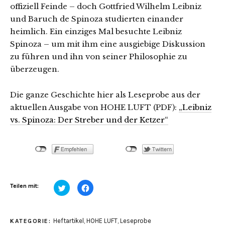
offiziell Feinde – doch Gottfried Wilhelm Leibniz
und Baruch de Spinoza studierten einander
heimlich. Ein einziges Mal besuchte Leibniz
Spinoza – um mit ihm eine ausgiebige Diskussion
zu führen und ihn von seiner Philosophie zu
überzeugen.
Die ganze Geschichte hier als Leseprobe aus der
aktuellen Ausgabe von HOHE LUFT (PDF):
„Leibniz
vs. Spinoza: Der Streber und der Ketzer“
Klick,
Klick,
Teilen mit:
um
um
über
auf
Twitter
Facebook
zu
zu
teilen
teilen
Heftartikel
,
HOHE LUFT
,
Leseprobe
KATEGORIE:
(Wird
(Wird