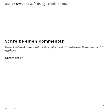
in
in
Aufklärung
,
Leibniz
,
Spinoza
SCHLAGWORT:
neuem
neuem
Fenster
Fenster
geöffnet)
geöffnet)
Schreibe einen Kommentar
Deine E-Mail-Adresse wird nicht veröffentlicht.
Erforderliche Felder sind mit
*
markiert
Kommentar