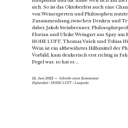
Hauptstadt und die halbe Welt sich am Bie
sich. So ist das Oktoberfest auch eine Chan
von Weinexperten und Philosophen nutzte
Zusammenhang zwischen Denken und Trin
dabei: Jakob Steinbrenner, Philosophieprof
Florian und Ulrike Weingart aus Spay am 
HOHE LUFT, Thomas Vašek und Tobias Hürt
Wein ist ein altbewährtes Hilfsmittel der Ph
Vorbild, kam denkerisch erst richtig in Fah
Pegel war, so hat es …
22. Juni 2022
Schreibe einen Kommentar
Heftartikel
/
HOHE LUFT
/
Leseprobe