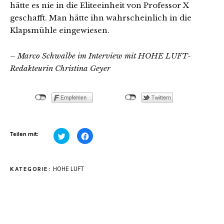
hätte es nie in die Eliteeinheit von Professor X
geschafft. Man hätte ihn wahrscheinlich in die
Klapsmühle eingewiesen.
– Marco Schwalbe im Interview mit HOHE LUFT-
Redakteurin Christina Geyer
Klick,
Klick,
Teilen mit:
um
um
über
auf
Twitter
Facebook
zu
zu
teilen
teilen
HOHE LUFT
KATEGORIE:
(Wird
(Wird
in
in
neuem
neuem
Fenster
Fenster
geöffnet)
geöffnet)