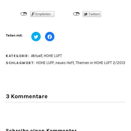
Klick,
Klick,
Teilen mit:
um
um
über
auf
Twitter
Facebook
zu
zu
teilen
teilen
Aktuell
,
HOHE LUFT
KATEGORIE:
(Wird
(Wird
in
in
HOHE LUFF
,
neues Heft
,
Themen in HOHE LUFT 2/2013
SCHLAGWORT:
neuem
neuem
Fenster
Fenster
geöffnet)
geöffnet)
3 Kommentare
Schreibe einen Kommentar