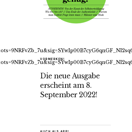
l&ots=9NRFvZb_7u&sig=SYwIp00B7cyG6qnGF_NI2sq
VORMERKEN!
l&ots=9NRFvZb_7u&sig=SYwIp00B7cyG6qnGF_NI2sq
Die neue Ausgabe
erscheint am 8.
September 2022!
AUCH ALS APP!