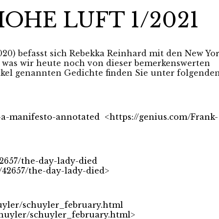
 HOHE LUFT 1/2021
2020) befasst sich Rebekka Reinhard mit den New Yo
, was wir heute noch von dieser bemerkenswerten
ikel genannten Gedichte finden Sie unter folgende
-a-manifesto-annotated
<
https://genius.com/Frank-
2657/the-day-lady-died
/42657/the-day-lady-died
>
uyler/schuyler_february.html
chuyler/schuyler_february.html
>