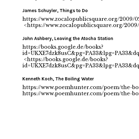
James Schuyler, Things to Do
https://www.zocalopublicsquare.org/2009/0
<
https://www.zocalopublicsquare.org/2009
John Ashbery, Leaving the Atocha Station
https://books.google.de/books?
id=UKXE7dzk8usC&pg=PA33&lpg=PA33&dq=
<
https://books.google.de/books?
id=UKXE7dzk8usC&pg=PA33&lpg=PA33&dq=
Kenneth Koch, The Boiling Water
https://www.poemhunter.com/poem/the-boi
https://www.poemhunter.com/poem/the-boi